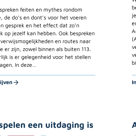
b
spreken feiten en mythes rondom
j
e, de do’s en dont’s voor het voeren
e
n gesprek en het effect dat zo’n
A
k op jezelf kan hebben. Ook bespreken
(
verwijsmogelijkheden en routes naar
v
ie er zijn, zowel binnen als buiten 113.
v
lijk is er gelegenheid voor het stellen
b
agen. In deze…
ijven
I
 spelen een uitdaging is
A