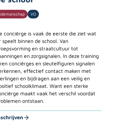
Vakmanschap
VO
e conciërge is vaak de eerste die ziet wat
r speelt binnen de school. Van
roepsvorming en straatcultuur tot
panningen en zorgsignalen. In deze training
eren conciërges en sleutelfiguren signalen
erkennen, effectief contact maken met
eerlingen en bijdragen aan een veilig en
ositief schoolklimaat. Want een sterke
onciërge maakt vaak het verschil voordat
roblemen ontstaan.
nschrijven