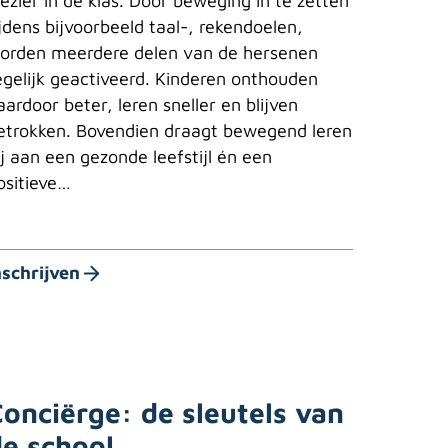
lezier in de klas. Door beweging in te zetten
ijdens bijvoorbeeld taal-, rekendoelen,
orden meerdere delen van de hersenen
egelijk geactiveerd. Kinderen onthouden
aardoor beter, leren sneller en blijven
etrokken. Bovendien draagt bewegend leren
ij aan een gezonde leefstijl én een
ositieve…
nschrijven
onciërge: de sleutels van
de school