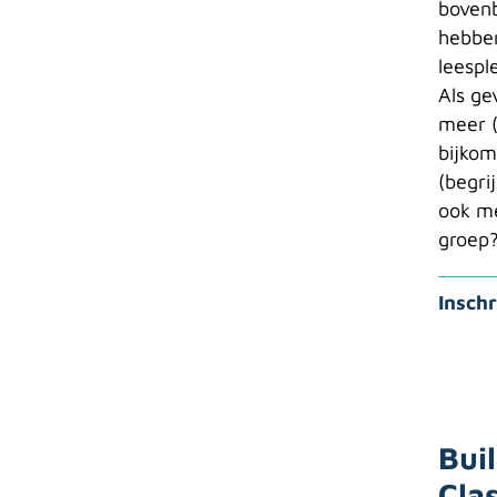
bovenb
hebben
leespl
Als ge
meer (
bijkom
(begri
ook m
groep
Inschr
Bui
Cla