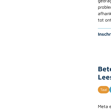
gedrag
proble
afhank
tot on
Inschr
Bet
Lees
Taal
Meta e