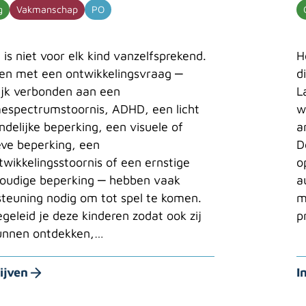
g
Vakmanschap
PO
 is niet voor elk kind vanzelfsprekend.
H
en met een ontwikkelingsvraag ‒
d
jk verbonden aan een
L
espectrumstoornis, ADHD, een licht
w
ndelijke beperking, een visuele of
a
eve beperking, een
D
twikkelingsstoornis of een ernstige
o
oudige beperking ‒ hebben vaak
a
teuning nodig om tot spel te komen.
m
geleid je deze kinderen zodat ook zij
p
kunnen ontdekken,…
ijven
I