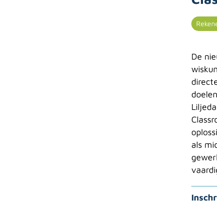
Reken
De nie
wiskun
direct
doelen
Liljed
Classr
oploss
als mi
gewerk
vaard
Inschr