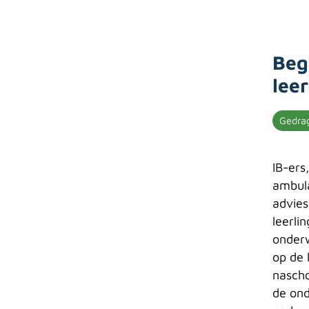
Beg
lee
Gedra
IB-ers
ambul
advie
leerli
onderw
op de 
nascho
de ond