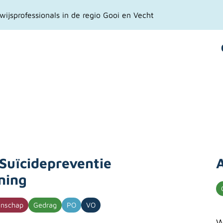
ijsprofessionals in de regio Gooi en Vecht
 Suïcidepreventie
A
ining
nschap
Gedrag
PO
VO
W