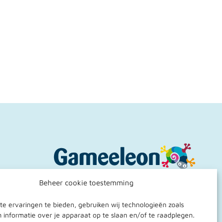
Laad meer
Beheer cookie toestemming
Professionaliseringsplatform
passend onderwijs voor
e ervaringen te bieden, gebruiken wij technologieën zoals
onderwijsprofessionals in de regio
 informatie over je apparaat op te slaan en/of te raadplegen.