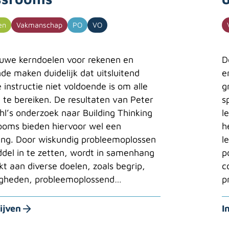
en
Vakmanschap
PO
VO
uwe kerndoelen voor rekenen en
D
de maken duidelijk dat uitsluitend
e
e instructie niet voldoende is om alle
g
 te bereiken. De resultaten van Peter
s
ahl’s onderzoek naar Building Thinking
l
ooms bieden hiervoor wel een
h
ing. Door wiskundig probleemoplossen
l
ddel in te zetten, wordt in samenhang
p
t aan diverse doelen, zoals begrip,
c
igheden, probleemoplossend…
p
ijven
I