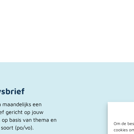
sbrief
n maandelijks een
ef gericht op jouw
s op basis van thema en
Om de best
 soort (po/vo).
cookies om