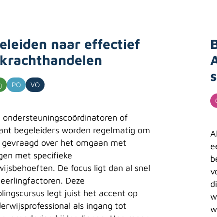
eleiden naar effectief
rkrachthandelen
g
PO
VO
, ondersteuningscoördinatoren of
ant begeleiders worden regelmatig om
A
s gevraagd over het omgaan met
e
ngen met specifieke
b
ijsbehoeften. De focus ligt dan al snel
v
leerlingfactoren. Deze
d
lingscursus legt juist het accent op
w
erwijsprofessional als ingang tot
w