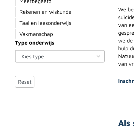
Meerbegaafd
We be
Rekenen en wiskunde
suïcid
Taal en leesonderwijs
van ee
gespre
Vakmanschap
we de 
Type onderwijs
2
hulp d
results
Natuur
available
van vr
Toon resultaten
Inschr
Reset
Als