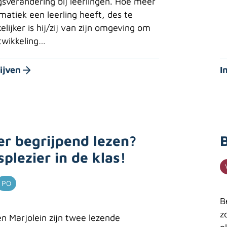
sverandering bij leerlingen. Hoe meer
matiek een leerling heeft, des te
elijker is hij/zij van zijn omgeving om
twikkeling…
ijven
I
er begrijpend lezen?
plezier in de klas!
PO
B
z
n Marjolein zijn twee lezende