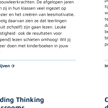
p
ouwleerkrachten. De afgelopen jaren
t
 zij in hun klassen veel ingezet op
w
ezier en het creëren van leesmotivatie.
t
volg daarvan zien ze dat leerlingen
d
uit zichzelf) zijn gaan lezen. Leuke
b
stigheid: ook de resultaten voor
b
jpend) lezen schieten omhoog! Wil jij
p
eer doen met kinderboeken in jouw
?
ijven
I
lding Thinking
C
ssrooms