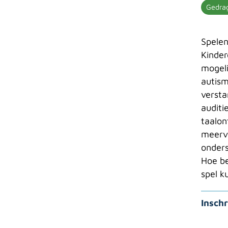
Gedra
Spelen
Kinder
mogeli
autism
versta
auditi
taalon
meerv
onders
Hoe be
spel 
Inschr