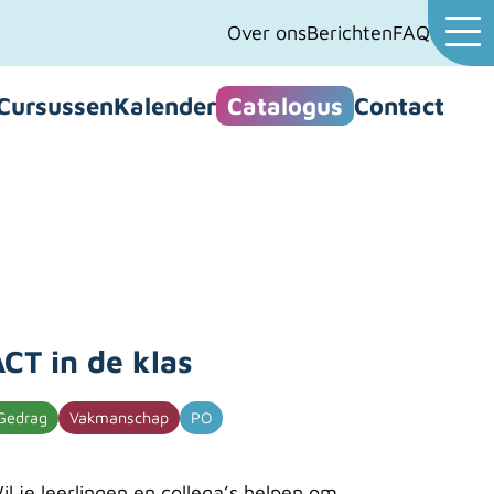
Over ons
Berichten
FAQ
Cursussen
Kalender
Catalogus
Contact
CT in de klas
Gedrag
Vakmanschap
PO
il je leerlingen en collega’s helpen om